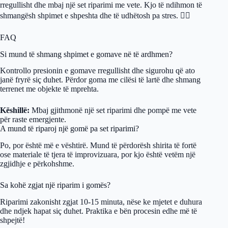
rregullisht dhe mbaj një set riparimi me vete. Kjo të ndihmon të
shmangësh shpimet e shpeshta dhe të udhëtosh pa stres. 🚴‍♀️
FAQ
Si mund të shmang shpimet e gomave në të ardhmen?
Kontrollo presionin e gomave rregullisht dhe sigurohu që ato
janë fryrë siç duhet. Përdor goma me cilësi të lartë dhe shmang
terrenet me objekte të mprehta.
Këshillë:
Mbaj gjithmonë një set riparimi dhe pompë me vete
për raste emergjente.
A mund të riparoj një gomë pa set riparimi?
Po, por është më e vështirë. Mund të përdorësh shirita të fortë
ose materiale të tjera të improvizuara, por kjo është vetëm një
zgjidhje e përkohshme.
Sa kohë zgjat një riparim i gomës?
Riparimi zakonisht zgjat 10-15 minuta, nëse ke mjetet e duhura
dhe ndjek hapat siç duhet. Praktika e bën procesin edhe më të
shpejtë!