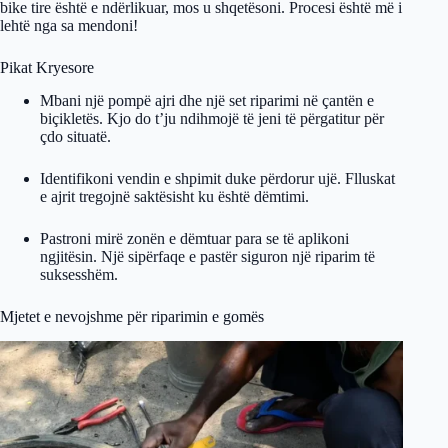
bike tire është e ndërlikuar, mos u shqetësoni. Procesi është më i
lehtë nga sa mendoni!
Pikat Kryesore
Mbani një pompë ajri dhe një set riparimi në çantën e
biçikletës. Kjo do t’ju ndihmojë të jeni të përgatitur për
çdo situatë.
Identifikoni vendin e shpimit duke përdorur ujë. Flluskat
e ajrit tregojnë saktësisht ku është dëmtimi.
Pastroni mirë zonën e dëmtuar para se të aplikoni
ngjitësin. Një sipërfaqe e pastër siguron një riparim të
suksesshëm.
Mjetet e nevojshme për riparimin e gomës