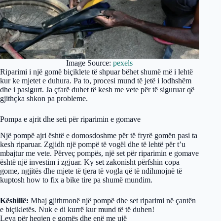
Image Source:
pexels
Riparimi i një gomë biçiklete të shpuar bëhet shumë më i lehtë
kur ke mjetet e duhura. Pa to, procesi mund të jetë i lodhshëm
dhe i pasigurt. Ja çfarë duhet të kesh me vete për të siguruar që
gjithçka shkon pa probleme.
Pompa e ajrit dhe seti për riparimin e gomave
Një pompë ajri është e domosdoshme për të fryrë gomën pasi ta
kesh riparuar. Zgjidh një pompë të vogël dhe të lehtë për t’u
mbajtur me vete. Përveç pompës, një set për riparimin e gomave
është një investim i zgjuar. Ky set zakonisht përfshin copa
gome, ngjitës dhe mjete të tjera të vogla që të ndihmojnë të
kuptosh how to fix a bike tire pa shumë mundim.
Këshillë:
Mbaj gjithmonë një pompë dhe set riparimi në çantën
e biçikletës. Nuk e di kurrë kur mund të të duhen!
Leva për heqjen e gomës dhe enë me ujë