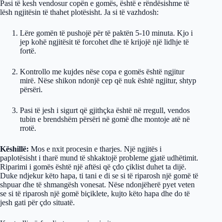
Pasi të kesh vendosur copën e gomës, është e rëndësishme të
lësh ngjitësin të thahet plotësisht. Ja si të vazhdosh:
Lëre gomën të pushojë për të paktën 5-10 minuta. Kjo i
jep kohë ngjitësit të forcohet dhe të krijojë një lidhje të
fortë.
Kontrollo me kujdes nëse copa e gomës është ngjitur
mirë. Nëse shikon ndonjë cep që nuk është ngjitur, shtyp
përsëri.
Pasi të jesh i sigurt që gjithçka është në rregull, vendos
tubin e brendshëm përsëri në gomë dhe montoje atë në
rrotë.
Këshillë:
Mos e nxit procesin e tharjes. Një ngjitës i
paplotësisht i tharë mund të shkaktojë probleme gjatë udhëtimit.
Riparimi i gomës është një aftësi që çdo çiklist duhet ta dijë.
Duke ndjekur këto hapa, ti tani e di se si të riparosh një gomë të
shpuar dhe të shmangësh vonesat. Nëse ndonjëherë pyet veten
se si të riparosh një gomë biçiklete, kujto këto hapa dhe do të
jesh gati për çdo situatë.