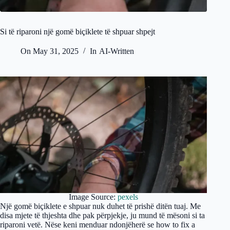
Si të riparoni një gomë biçiklete të shpuar shpejt
On
May 31, 2025
In
AI-Written
Image Source:
pexels
Një gomë biçiklete e shpuar nuk duhet të prishë ditën tuaj. Me
disa mjete të thjeshta dhe pak përpjekje, ju mund të mësoni si ta
riparoni vetë. Nëse keni menduar ndonjëherë se how to fix a