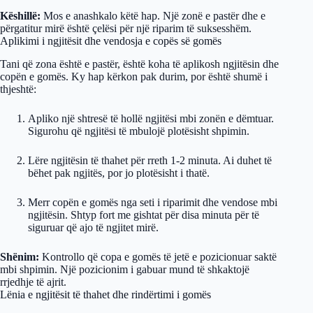
Këshillë:
Mos e anashkalo këtë hap. Një zonë e pastër dhe e
përgatitur mirë është çelësi për një riparim të suksesshëm.
Aplikimi i ngjitësit dhe vendosja e copës së gomës
Tani që zona është e pastër, është koha të aplikosh ngjitësin dhe
copën e gomës. Ky hap kërkon pak durim, por është shumë i
thjeshtë:
Apliko një shtresë të hollë ngjitësi mbi zonën e dëmtuar.
Sigurohu që ngjitësi të mbulojë plotësisht shpimin.
Lëre ngjitësin të thahet për rreth 1-2 minuta. Ai duhet të
bëhet pak ngjitës, por jo plotësisht i thatë.
Merr copën e gomës nga seti i riparimit dhe vendose mbi
ngjitësin. Shtyp fort me gishtat për disa minuta për të
siguruar që ajo të ngjitet mirë.
Shënim:
Kontrollo që copa e gomës të jetë e pozicionuar saktë
mbi shpimin. Një pozicionim i gabuar mund të shkaktojë
rrjedhje të ajrit.
Lënia e ngjitësit të thahet dhe rindërtimi i gomës