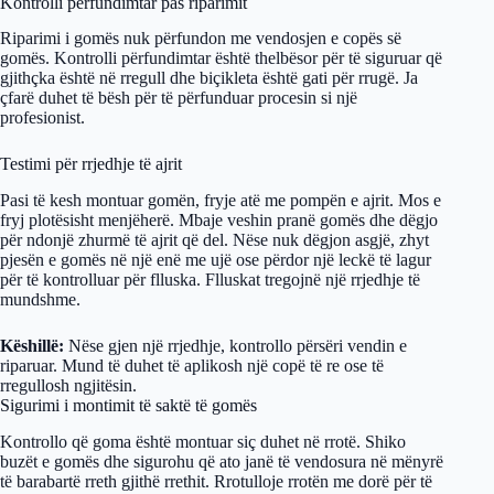
Kontrolli përfundimtar pas riparimit
Riparimi i gomës nuk përfundon me vendosjen e copës së
gomës. Kontrolli përfundimtar është thelbësor për të siguruar që
gjithçka është në rregull dhe biçikleta është gati për rrugë. Ja
çfarë duhet të bësh për të përfunduar procesin si një
profesionist.
Testimi për rrjedhje të ajrit
Pasi të kesh montuar gomën, fryje atë me pompën e ajrit. Mos e
fryj plotësisht menjëherë. Mbaje veshin pranë gomës dhe dëgjo
për ndonjë zhurmë të ajrit që del. Nëse nuk dëgjon asgjë, zhyt
pjesën e gomës në një enë me ujë ose përdor një leckë të lagur
për të kontrolluar për flluska. Flluskat tregojnë një rrjedhje të
mundshme.
Këshillë:
Nëse gjen një rrjedhje, kontrollo përsëri vendin e
riparuar. Mund të duhet të aplikosh një copë të re ose të
rregullosh ngjitësin.
Sigurimi i montimit të saktë të gomës
Kontrollo që goma është montuar siç duhet në rrotë. Shiko
buzët e gomës dhe sigurohu që ato janë të vendosura në mënyrë
të barabartë rreth gjithë rrethit. Rrotulloje rrotën me dorë për të