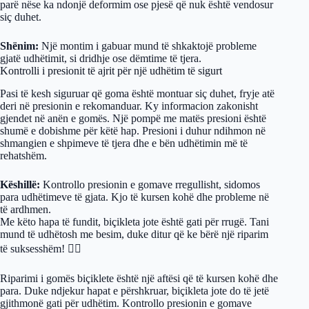
parë nëse ka ndonjë deformim ose pjesë që nuk është vendosur
siç duhet.
Shënim:
Një montim i gabuar mund të shkaktojë probleme
gjatë udhëtimit, si dridhje ose dëmtime të tjera.
Kontrolli i presionit të ajrit për një udhëtim të sigurt
Pasi të kesh siguruar që goma është montuar siç duhet, fryje atë
deri në presionin e rekomanduar. Ky informacion zakonisht
gjendet në anën e gomës. Një pompë me matës presioni është
shumë e dobishme për këtë hap. Presioni i duhur ndihmon në
shmangien e shpimeve të tjera dhe e bën udhëtimin më të
rehatshëm.
Këshillë:
Kontrollo presionin e gomave rregullisht, sidomos
para udhëtimeve të gjata. Kjo të kursen kohë dhe probleme në
të ardhmen.
Me këto hapa të fundit, biçikleta jote është gati për rrugë. Tani
mund të udhëtosh me besim, duke ditur që ke bërë një riparim
të suksesshëm! 🚴‍♂️
Riparimi i gomës biçiklete është një aftësi që të kursen kohë dhe
para. Duke ndjekur hapat e përshkruar, biçikleta jote do të jetë
gjithmonë gati për udhëtim. Kontrollo presionin e gomave