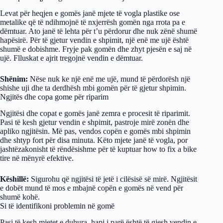
Levat për heqjen e gomës janë mjete të vogla plastike ose
metalike që të ndihmojnë të nxjerrësh gomën nga rrota pa e
dëmtuar. Ato janë të lehta për t’u përdorur dhe nuk zënë shumë
hapësirë. Për të gjetur vendin e shpimit, një enë me ujë është
shumë e dobishme. Fryje pak gomën dhe zhyt pjesën e saj në
ujë. Flluskat e ajrit tregojnë vendin e dëmtuar.
Shënim:
Nëse nuk ke një enë me ujë, mund të përdorësh një
shishe uji dhe ta derdhësh mbi gomën për të gjetur shpimin.
Ngjitës dhe copa gome për riparim
Ngjitësi dhe copat e gomës janë zemra e procesit të riparimit.
Pasi të kesh gjetur vendin e shpimit, pastroje mirë zonën dhe
apliko ngjitësin. Më pas, vendos copën e gomës mbi shpimin
dhe shtyp fort për disa minuta. Këto mjete janë të vogla, por
jashtëzakonisht të rëndësishme për të kuptuar how to fix a bike
tire në mënyrë efektive.
Këshillë:
Sigurohu që ngjitësi të jetë i cilësisë së mirë. Ngjitësit
e dobët mund të mos e mbajnë copën e gomës në vend për
shumë kohë.
Si të identifikoni problemin në gomë
Pasi të kesh mjetet e duhura, hapi i parë është të gjesh vendin e