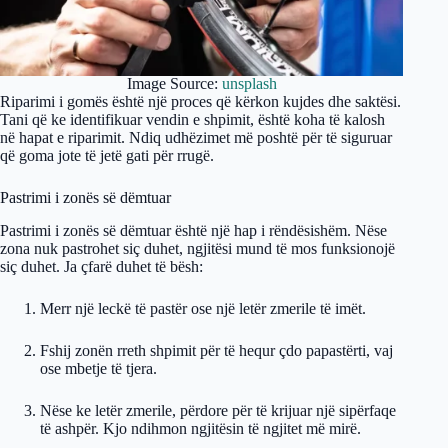
Image Source:
unsplash
Riparimi i gomës është një proces që kërkon kujdes dhe saktësi.
Tani që ke identifikuar vendin e shpimit, është koha të kalosh
në hapat e riparimit. Ndiq udhëzimet më poshtë për të siguruar
që goma jote të jetë gati për rrugë.
Pastrimi i zonës së dëmtuar
Pastrimi i zonës së dëmtuar është një hap i rëndësishëm. Nëse
zona nuk pastrohet siç duhet, ngjitësi mund të mos funksionojë
siç duhet. Ja çfarë duhet të bësh:
Merr një leckë të pastër ose një letër zmerile të imët.
Fshij zonën rreth shpimit për të hequr çdo papastërti, vaj
ose mbetje të tjera.
Nëse ke letër zmerile, përdore për të krijuar një sipërfaqe
të ashpër. Kjo ndihmon ngjitësin të ngjitet më mirë.