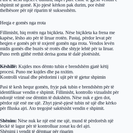
shpimit në gomë. Kjo pjesë kërkon pak durim, por është
thelbësore për një riparim të suksesshëm.
Heqja e gomës nga rrota
Fillimisht, hiq rrotën nga biçikleta. Nëse biçikleta ka frena me
kapëse, lësho ato për të liruar rrotën. Pastaj, përdor levat për
heqjen e gomës për të nxjerrë gomën nga rrota. Vendos levën
midis gomës dhe buzës së rrotës dhe shtyje lehtë për ta liruar.
Puno rreth gjithë rrethit derisa goma të dalë plotësisht.
Këshillë:
Kujdes mos dëmto tubin e brendshëm gjatë këtij
procesi. Puno me kujdes dhe pa nxitim.
Kontrolli vizual dhe përdorimi i ujit për të gjetur shpimin
Pasi të kesh hequr gomën, fryje pak tubin e brendshëm për të
identifikuar vendin e shpimit. Fillimisht, kontrollo vizualisht për
ndonjë vrimë ose dëmtim të dukshëm. Nëse nuk e gjen dot,
përdor një enë me ujë. Zhyt pjesë-pjesë tubin në ujë dhe kërko
për flluska ajri. Ato tregojnë saktësisht vendin e shpimit.
Shënim:
Nëse nuk ke një enë me ujë, mund të përdorësh një
leckë të lagur për të kontrolluar zonat ku del ajri.
Shënimi i vendit të dëmtuar për riparim