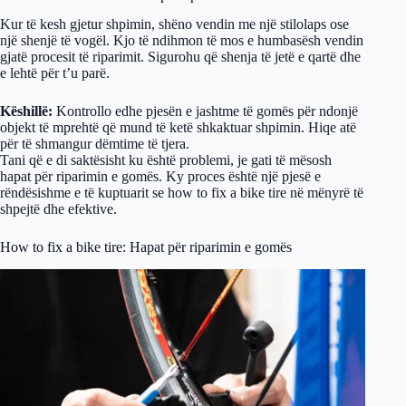
Kur të kesh gjetur shpimin, shëno vendin me një stilolaps ose
një shenjë të vogël. Kjo të ndihmon të mos e humbasësh vendin
gjatë procesit të riparimit. Sigurohu që shenja të jetë e qartë dhe
e lehtë për t’u parë.
Këshillë:
Kontrollo edhe pjesën e jashtme të gomës për ndonjë
objekt të mprehtë që mund të ketë shkaktuar shpimin. Hiqe atë
për të shmangur dëmtime të tjera.
Tani që e di saktësisht ku është problemi, je gati të mësosh
hapat për riparimin e gomës. Ky proces është një pjesë e
rëndësishme e të kuptuarit se how to fix a bike tire në mënyrë të
shpejtë dhe efektive.
How to fix a bike tire: Hapat për riparimin e gomës